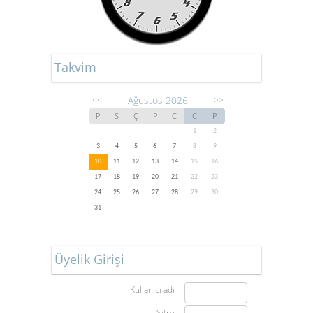
Takvim
Ağustos 2026
<<
>>
P
S
Ç
P
C
C
P
1
2
3
4
5
6
7
8
9
10
11
12
13
14
15
16
17
18
19
20
21
22
23
24
25
26
27
28
29
30
31
Üyelik Girişi
Kullanıcı adı
Şifre