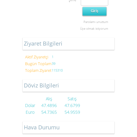
Parolamı unuttum
Üye olmak istiyorum
Ziyaret Bilgileri
Aktif Ziyaretçi
1
Bugün Toplam
39
Toplam Ziyaret
115310
Döviz Bilgileri
Alış
Satış
Dolar
47.4896
47.6799
Euro
54.7365
54.9559
Hava Durumu