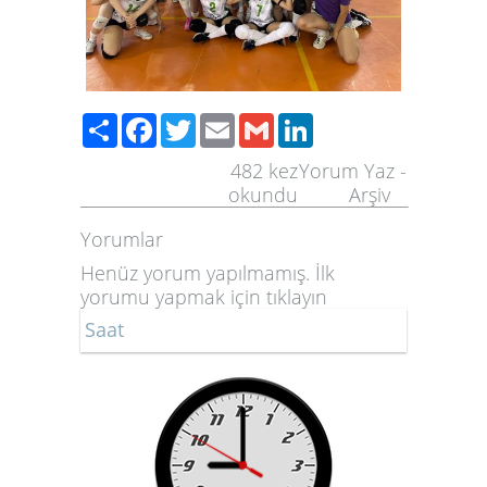
Share
Facebook
Twitter
Email
Gmail
LinkedIn
482
kez
Yorum Yaz
-
okundu
Arşiv
Yorumlar
Henüz yorum yapılmamış. İlk
yorumu yapmak için
tıklayın
Saat